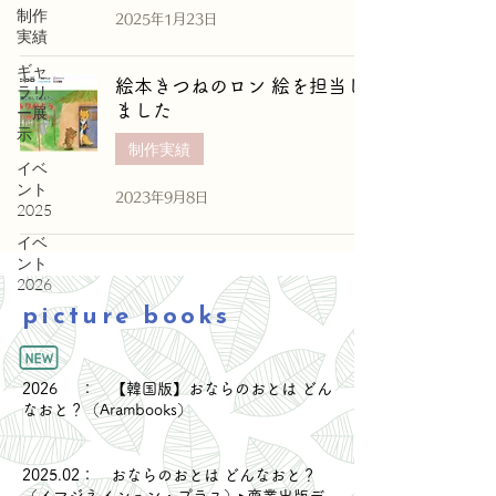
制作
2025年1月23日
実績
ギャ
絵本きつねのロン 絵を担当し
ラリ
ました
ー展
示
制作実績
イベ
ント
2023年9月8日
2025
イベ
ント
2026
picture books
2026 ： 【韓国版】おならのおとは どん
なおと？（Arambooks）
2025.02： おならのおとは どんなおと？