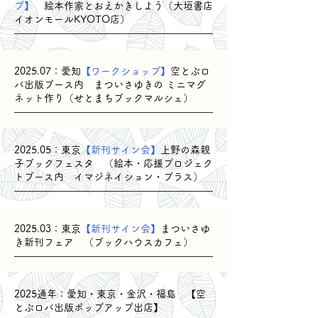
プ】
絵本作家とおえかきしよう（
大垣書店
イオンモールKYOTO店
）
​2025.07：愛知
【ワークショップ】
空とぶロ
バ出版ブース内 まついさゆきの ミニマグ
ネット作り（せとまちブックマルシェ）
​2025.05：東京
【新刊サイン会】
上野の森親
子ブックフェスタ （絵本・応援プロジェク
トブース内 イマジネイション・プラス）
​2025.03：東京
【新刊サイン会】
まついさゆ
き新刊フェア （ブックハウスカフェ）
​2025通年：愛知・東京・金沢・福島 【空
とぶロバ出版ポップアップ出店】