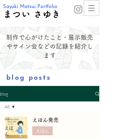
Sayuki Matsui Portfolio
まつい さゆき
制作で心がけたこと・展示販売
やサイン会などの記録を紹介し
ます
blog posts
blog
All
All
えほん発売
えほ
えほん
ん