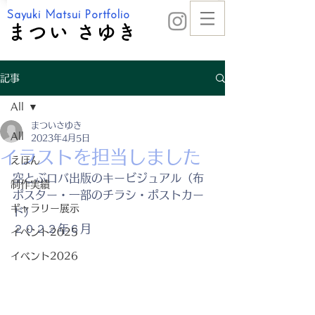
Sayuki Matsui Portfolio
まつい さゆき
記事
All
まついさゆき
All
2023年4月5日
イラストを担当しました
えほん
空とぶロバ出版のキービジュアル（布
制作実績
ポスター・一部のチラシ・ポストカー
ギャラリー展示
ド）
２０２２年６月
イベント2025
イベント2026