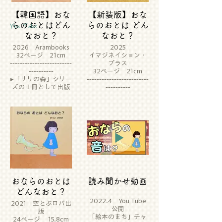
【韓国語】おな
【新装版】おな
らのおとはどん
らのおとは どん
You Tube
なおと？
なおと？
2026 Arambooks
2025
32ページ 21cm
イマジネイション・
-------------------------
プラス
----------
32ページ 21cm
▸「リリの森」シリー
-------------------------
ズの１冊として出版
----------
されました
▸４ページ増え、全編
新しく描き下ろしま
した
おならのおとは
読み聞かせ動画
どんなおと？
2022.4 You Tube
2021 空とぶロバ出
公開
版
「絵本のまち」チャ
24ページ 15.8cm