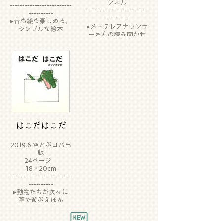
ンネル
-------------------------
-------------------------
----------
----------
▸音も絵も楽しめる、
▸メ～テレアナウンサ
シンプルな絵本
ーさんの読み聞かせ
はこだはこだ
2019.6 空とぶロバ出
版
24ページ
18×20cm
-------------------------
----------
▸動物たちが次々に
箱で遊ぶえほん