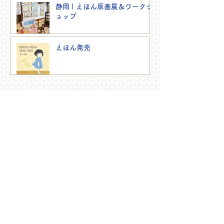
静岡 | えほん原画展＆ワークシ
ョップ
えほん発売
works