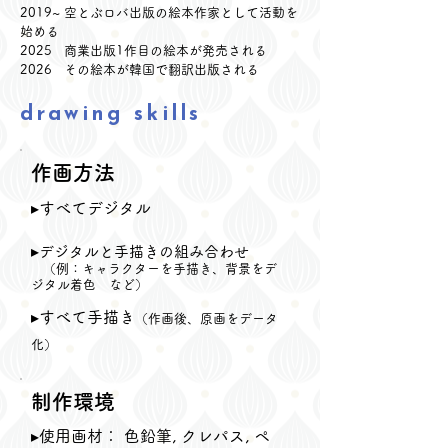
2019~ 空とぶロバ出版の
絵本作家として活動を
始める
2025 商業出版1作目の絵本が発売される
​2026 その絵本が韓国で翻訳出版される
drawing skills
​作画方法
​▸すべてデジタル
▸
デジタルと手描きの組み合わせ
​
（例：キャラクターを手描き、背景をデ
ジタル着色 など）
▸すべて手描き
（作画後、原画をデータ
化）
​制作環境
​▸使用画材： 色鉛筆, クレパス, ペ