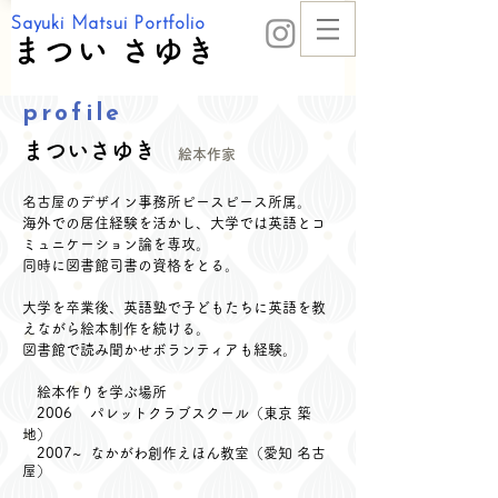
Sayuki Matsui Portfolio
まつい さゆき
profile
​まついさゆき
絵本作家
名古屋のデザイン事務所ピースピース所属。
海外での居住経験を活かし、大学では英語とコ
ミュニケーション論を専攻。
同時に図書館司書の資格をとる。
大学を卒業後、​英語塾で子どもたちに英語を教
えながら絵本制作を続ける。
図書館で読み聞かせボランティアも経験。
​ 絵本作りを学ぶ場所
2006 パレットクラブスクール（東京 築
地）
2007~ なかがわ創作えほん教室（愛知 名古
屋）