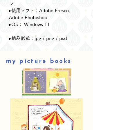
ン,
​▸使用ソフト：Adobe Fresco,
Adobe Photoshop
▸OS： Windows 11
▸納品形式：jpg / png / psd​
my picture books