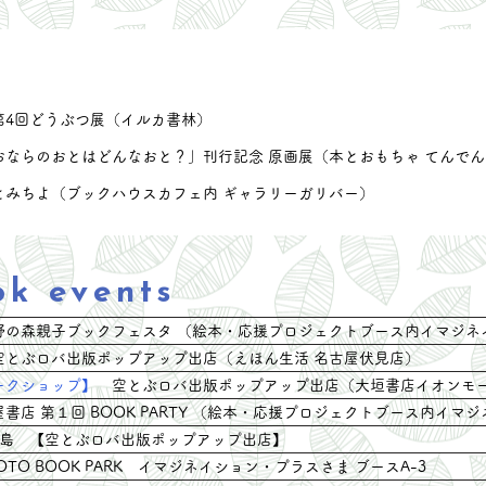
うゆうこ え ：まついさゆ
き -----------------------
--------------- 👈ぜひご
覧ください。 画像をクリ
ックすると ご覧いただけ
ます。（無料動画） 2023
加】第4回どうぶつ展（イルカ書林）
年10月、中京テレビさま主
】「おならのおとはどんなおと？」刊行記念 原画展（本とおもちゃ てんで
催の「すこやかフェスタ」で
は、 実物の絵本になった
ゆきとみちよ（ブックハウスカフェ内 ギャラリーガリバー）
「きつねのロン」の 読み聞
かせがありました！嬉しいで
す。 改めて、制作に関わっ
てくださった皆様、ありがと
ok events
うございました！ 【絵を担
当するにあたって、特に心が
の森親子ブックフェスタ （絵本・応援プロジェクトブース内イマジネ
けたこと】 🦊台詞がほとん
空とぶロバ出版ポップアップ出店（えほん生活 名古屋伏見店
）
どない主人公なので、表情や
ークショップ】
空とぶロバ出版ポップアップ出店（大垣書店イオンモー
生活の様子をしっかり描く
書店 第１回 BOOK PARTY （絵本・応援プロジェクトブース内イマ
・視線や表情 ・台車
や家のドア → 工作が得意で
・福島 【空とぶロバ出版ポップアップ出店】
好き ・きれいな毛並みや
OTO BOOK PARK イマジネイション・プラスさま ブースA-3