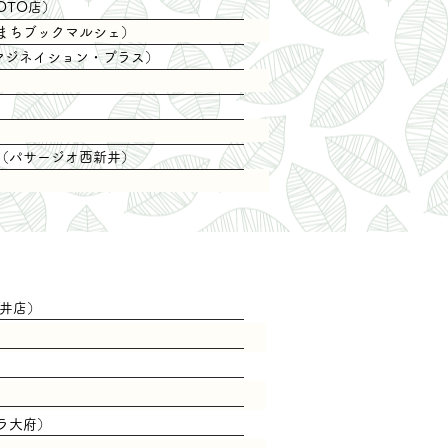
OTO店
）
まちブックマルシェ）
マジネイション・プラス）
（パサージオ西新井）
日井店）
ラ大府）