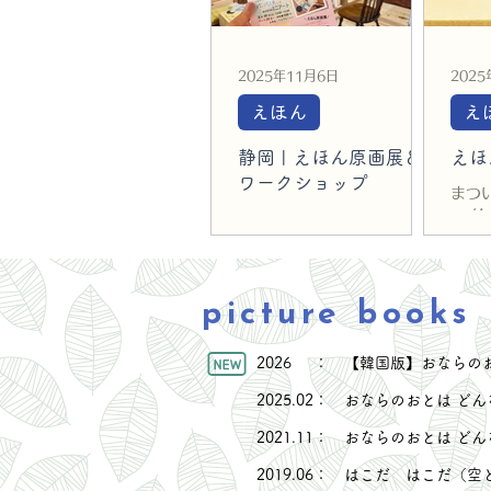
2025年11月6日
2025
えほん
え
静岡 | えほん原画展＆
えほ
ワークショップ
まつ
ー 
📅2025年8月30日～9月
んな
17日 (各日11:00～17:00)
のリ
※原画展：初日のみ13:00
スタート ※ワークショッ
picture books
プ：初日13:00～15:00 の
み開催 📍「本とおもちゃ
てんでんこ」さま（静岡県川
2026 ： 【韓国版】おならのおと
根本町千頭609-3） ------
2025.02： おならのおとは
--------------------------
--------------------------
2021.11： おならのおとは 
--------------------------
--- 絵本「おならのおとはど
2019.06： はこだ はこだ（