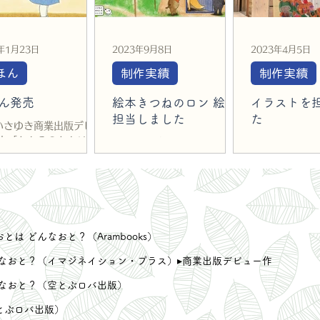
年1月23日
2023年9月8日
2023年4月5日
ほん
制作実績
制作実績
ん発売
絵本きつねのロン 絵を
イラストを
担当しました
た
いさゆき商業出版デビュ
絵本「おならのおとはど
中京テレビさまの完全オリジ
【イラスト制
おと？」 公式サイトへ
ナル絵本（Locipo 無料動画
ー・ポストカ
ンクもあります
配信・えほん） ２０２３年
９月 無口なきつね、ロンが
主人公。 同じ森に住む動物
たちとのお話です。 -------
--------------------------
は どんなおと？（Arambooks）
----- 【中京テレビ完全オリ
 どんなおと？（イマジネイション・プラス）▸商業出版デビュー作
ジナル絵本】 『言葉に出し
て伝えたい「ありがとう」き
どんなおと？（空とぶロバ出版）
つねのロン』 監修：田村浩
平アナウンサー ぶん：かと
空とぶロバ出版）