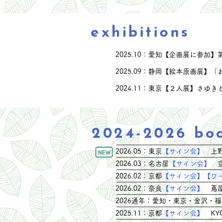
んなおと？」 （まついさゆ
き作 イマジネイション・プ
ラス刊行） 初めてのえほん
exhibitions
原画展、ありがとうございま
した！ 原画に使った画材
は、色鉛筆とパンパステル。
​2025.10：愛知【企画展に参
現実にはみえない「おなら」
​2025.09：静岡【絵本原画展
を、 主人公ななちゃんの想
像する形に描いた絵本。 絵
​2024.11：東京【２人展】さ
本になる前の、文字のない状
態や 色鉛筆の実際の質感や
色、 お楽しみいただけたな
ら幸いです。 初日にはワー
2024-2026 bo
クショップも。 ２－３歳の
お子様から中学生、 おとな
​2026.05：東京
【サイン会】
上野
の皆さまにもご参加いただけ
​2026.03：名古屋
【サイン会】
ました。ありがとうございま
​2026.02：京都
【サイン会】【ワ
す。 できた作品だけが素敵
​2026.02：奈良
【サイン会】
蔦屋
なのはもちろん、 お互い見
せ合いはするけど...
​2026通年：愛知・東京・金沢
​2025.11：京都
【サイン会】
KY