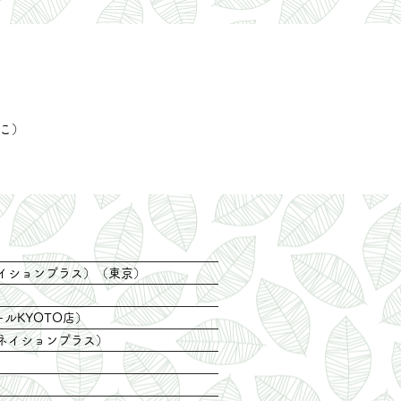
で遊ぶ姿を 見てつくった絵
本です。 ← 詳しくは、こ
ちら。 オンラインショ
ップにて、数ページ 試
し読みできます。 よろ
しければ、ご覧ください。
んこ）
イションプラス）（東京
）
ルKYOTO店
）
ジネイションプラス）