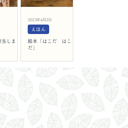
2023年4月2日
えほん
担当しまし
絵本「はこだ はこ
だ」
作】布ポスタ
２０１９年６月 空とぶロバ
ードなど
出版より発行 販売中 ●オン
ラインショップ ●空とぶロ
バ出版 ポップアップショッ
プ（愛知・東京など随時開
催） → 空とぶロバ出版
（@sora_roba2019）
2007~2008年に手製本で
つくった絵本を もとにし
て、2019年、 表紙も本編
もすべて描きなおして発行。
子ども達が、箱や新聞紙など