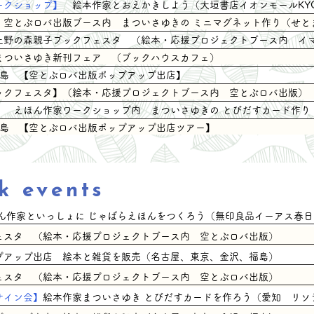
ークショップ】
絵本作家とおえかきしよう（
大垣書店イオンモールKY
】
空とぶロバ出版ブース内 まついさゆきの ミニマグネット作り（せと
上野の森親子ブックフェスタ （絵本・応援プロジェクトブース内 イ
まついさゆき新刊フェア （ブックハウスカフェ）
・福島 【空とぶロバ出版ポップアップ出店】
親子ブックフェスタ】（絵本・応援プロジェクトブース内 空とぶロバ出版）
プ】
えほん作家ワークショップ内 まついさゆきの とびだすカード作り
・福島 【空とぶロバ出版ポップアップ出店ツアー】
k events
 えほん作家といっしょに じゃばらえほんをつくろう（無印良品イーアス春
ックフェスタ （絵本・応援プロジェクトブース内 空とぶロバ出版）
ップアップ出店 絵本と雑貨を販売（名古屋、東京、金沢、福島）
ックフェスタ （絵本・応援プロジェクトブース内 空とぶロバ出版）
サイン会】
絵本作家まついさゆき とびだすカードを作ろう（愛知 リソ